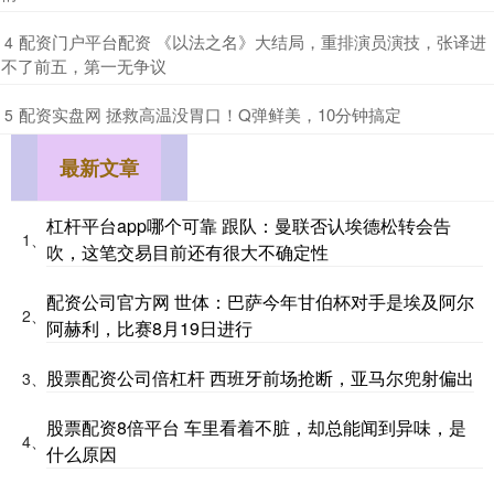
​配资门户平台配资 《以法之名》大结局，重排演员演技，张译进
4
不了前五，第一无争议
​配资实盘网 拯救高温没胃口！Q弹鲜美，10分钟搞定
5
最新文章
杠杆平台app哪个可靠 跟队：曼联否认埃德松转会告
1、
吹，这笔交易目前还有很大不确定性
配资公司官方网 世体：巴萨今年甘伯杯对手是埃及阿尔
2、
阿赫利，比赛8月19日进行
股票配资公司倍杠杆 西班牙前场抢断，亚马尔兜射偏出
3、
股票配资8倍平台 车里看着不脏，却总能闻到异味，是
4、
什么原因