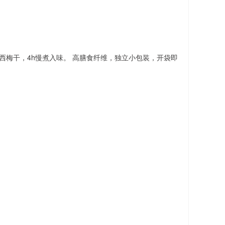
西梅干，4h慢煮入味。 高膳食纤维，独立小包装，开袋即