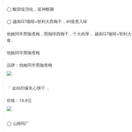
◯ 酸甜促消化，提神醒脑
◯ 越南G7咖啡+智利大西梅干，4h慢煮入味
他她同学黑咖煮梅，黑咖啡西梅干，个大肉厚， 越南G7咖啡+智利大
食。
他她同学黑咖煮梅
品牌：他她同学黑咖煮梅
「 金桔柠檬夹心饼干 」
价格：19.9元
◯ 山姆同厂