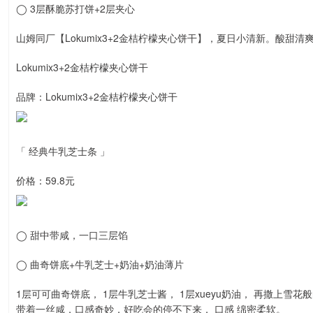
◯ 3层酥脆苏打饼+2层夹心
山姆同厂【Lokumix3+2金桔柠檬夹心饼干】，夏日小清新。酸甜
Lokumix3+2金桔柠檬夹心饼干
品牌：Lokumix3+2金桔柠檬夹心饼干
「 经典牛乳芝士条 」
价格：59.8元
◯ 甜中带咸，一口三层馅
◯ 曲奇饼底+牛乳芝士+奶油+奶油薄片
1层可可曲奇饼底， 1层牛乳芝士酱， 1层xueyu奶油， 再撒上
带着一丝咸，口感奇妙，好吃会的停不下来， 口感 绵密柔软。