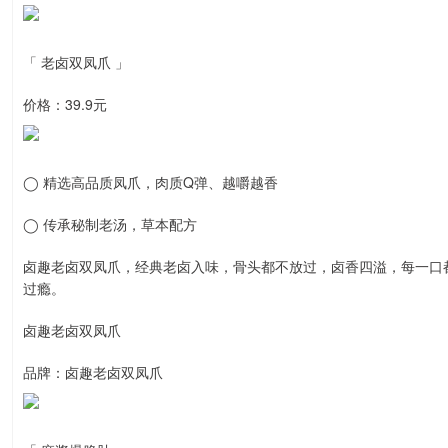
「 老卤双凤爪 」
价格：39.9元
◯ 精选高品质凤爪，肉质Q弹、越嚼越香
◯ 传承秘制老汤，草本配方
卤趣老卤双凤爪，经典老卤入味，骨头都不放过，卤香四溢，每一口
过瘾。
卤趣老卤双凤爪
品牌：卤趣老卤双凤爪