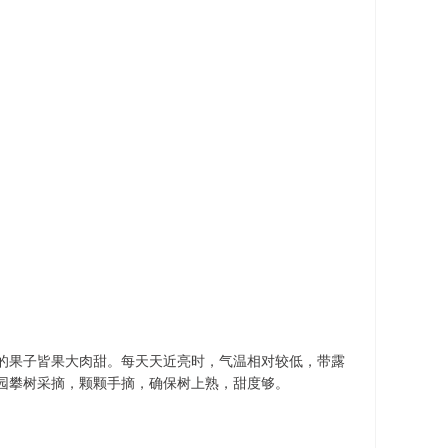
的果子皆果大肉甜。每天天近亮时，气温相对较低，带露
园攀树采摘，颗颗手摘，确保树上熟，甜度够。