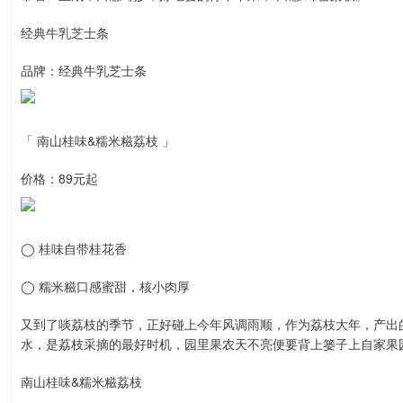
经典牛乳芝士条
品牌：经典牛乳芝士条
「 南山桂味&糯米糍荔枝 」
价格：89元起
◯ 桂味自带桂花香
◯ 糯米糍口感蜜甜，核小肉厚
又到了啖荔枝的季节，正好碰上今年风调雨顺，作为荔枝大年，产出
水，是荔枝采摘的最好时机，园里果农天不亮便要背上篓子上自家果
南山桂味&糯米糍荔枝