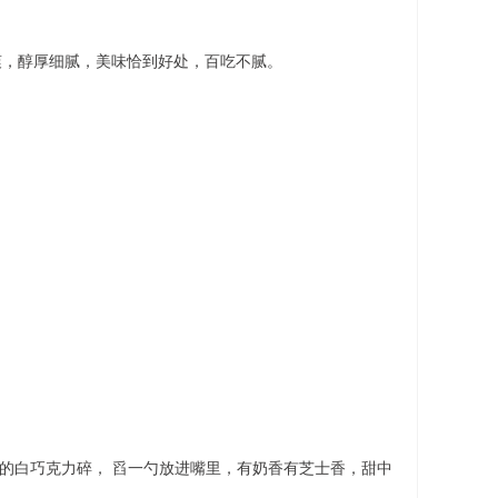
清爽，醇厚细腻，美味恰到好处，百吃不腻。
雪花般的白巧克力碎， 舀一勺放进嘴里，有奶香有芝士香，甜中