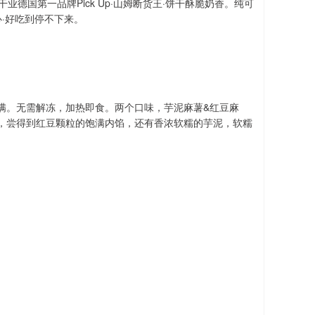
业德国第一品牌Pick Up·山姆断货王·饼干酥脆奶香。纯可
·好吃到停不下来。
满。无需解冻，加热即食。两个口味，芋泥麻薯&红豆麻
，尝得到红豆颗粒的饱满内馅，还有香浓软糯的芋泥，软糯