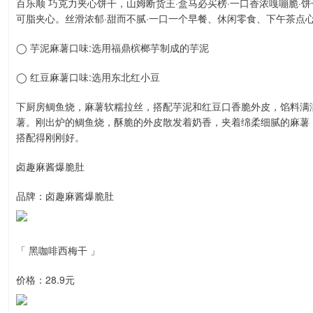
百乐顺 巧克力夹心饼干，山姆断货王·盒马必买榜·一口香浓嘎嘣脆·饼干
可脂夹心。丝滑浓郁·甜而不腻·一口一个早餐、休闲零食、下午茶点心
◯ 芋泥麻薯口味:选用福鼎槟榔芋制成的芋泥
◯ 红豆麻薯口味:选用东北红小豆
下厨房鲷鱼烧，麻薯软糯拉丝，搭配芋泥和红豆口香脆外皮，馅料满
薯。刚出炉的鲷鱼烧，酥脆的外皮散发着奶香，夹着绵柔细腻的麻薯
搭配得刚刚好。
卤趣麻酱爆脆肚
品牌：卤趣麻酱爆脆肚
「 黑咖啡西梅干 」
价格：28.9元