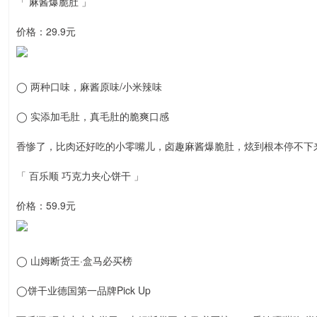
「 麻酱爆脆肚 」
价格：29.9元
◯ 两种口味，麻酱原味/小米辣味
◯ 实添加毛肚，真毛肚的脆爽口感
香惨了，比肉还好吃的小零嘴儿，卤趣麻酱爆脆肚，炫到根本停不下
「 百乐顺 巧克力夹心饼干 」
价格：59.9元
◯ 山姆断货王·盒马必买榜
◯饼干业德国第一品牌Pick Up